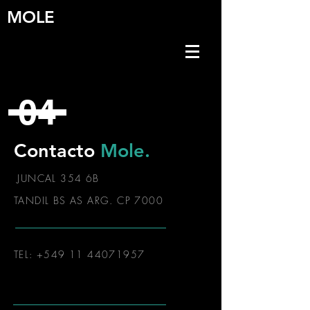
MOLE
04
Contacto
Mole.
JUNCAL 354 6B
TANDIL BS AS ARG. CP 7000
TEL:
+549 11 44071957